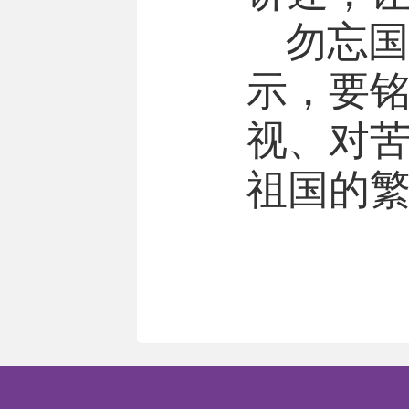
勿忘国
示，要
视、对
祖国的